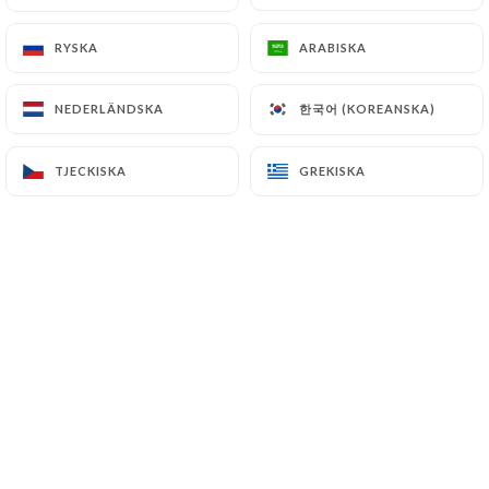
RYSKA
RYSKA
ARABISKA
ARABISKA
Bienvenue aux
Délices du Siam
, votre
한국어 (KOREANSKA)
한국어 (KOREANSKA)
NEDERLÄNDSKA
NEDERLÄNDSKA
adresse incontournable pour savourer
une cuisine thaïlandaise authentique à
TJECKISKA
TJECKISKA
GREKISKA
GREKISKA
Mandelieu-la-Napoule.
Dans une ambiance chaleureuse et
dépaysante, nous vous invitons à un
véritable voyage culinaire au cœur de la
Thaïlande.
Tous nos plats sont préparés avec des
produits frais, des épices
traditionnelles, et le savoir-faire d'une
cuisine maison respectueuse des