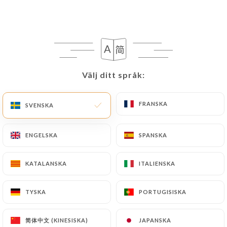
53 OMDÖME
RESTAURANT THAÏ
203 Avenue Du 23 Août
Välj ditt språk:
Välj ditt språk:
06210 Mandelieu-La-Napoule France
FRANSKA
FRANSKA
SVENSKA
SVENSKA
ENGELSKA
ENGELSKA
SPANSKA
SPANSKA
KATALANSKA
KATALANSKA
ITALIENSKA
ITALIENSKA
TYSKA
TYSKA
PORTUGISISKA
PORTUGISISKA
Vilka är vi?
简体中文 (KINESISKA)
简体中文 (KINESISKA)
JAPANSKA
JAPANSKA